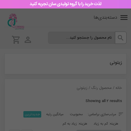
دسته‌بندی‌ها
زیتونی
خانه
/ محصول رنگ / زیتونی
Sorted
Showing all 2 results
by
مرتب‌سازی براساس:
محبوبیت
میانگین رتبه
جدیدترین
latest
هزینه: کم به زیاد
هزینه: زیاد به کم