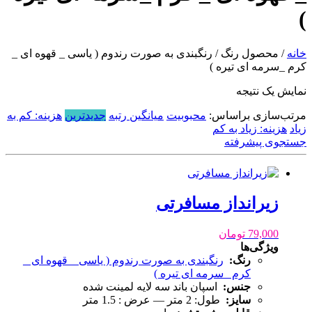
)
خانه
/ محصول رنگ / رنگبندی به صورت رندوم ( یاسی _ قهوه ای _
کرم _سرمه ای تیره )
نمایش یک نتیجه
مرتب‌سازی براساس:
محبوبیت
میانگین رتبه
جدیدترین
هزینه: کم به
زیاد
هزینه: زیاد به کم
جستجوی پیشرفته
زیرانداز مسافرتی
79,000
تومان
ویژگی‌ها
رنگ:
رنگبندی به صورت رندوم ( یاسی _ قهوه ای _
کرم _سرمه ای تیره )
جنس:
اسپان باند سه لایه لمینت شده
سایز:
طول: 2 متر — عرض : 1.5 متر