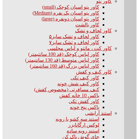
کاور پتو
کاور پتو اسپان کوچک (small)
کاور پتو اسپان یک نفره (Medium)
کاور پتو اسپان دونفره (large)
کاور بالشت
کاور لحاف و تشک
کاور لحاف و تشک سایز۵
کاور لحاف و تشک سایز۷
کاور کت ، مانتو و لباس مجلسی
کاور لباس کوچک (قد 100 سانتیمتر)
کاور لباس متوسط (قد 130 سانتیمتر)
کاور لباس بزرگ (قد 160 سانتیمتر)
کاور کیف و کفش
کاور کیف تکی
کاور کیف شش خونه
کیف مسافرتی (مخصوص کفش)
باکس 10 خانه کفش
کاور کفش تکی
باکس پنج خونه
استند آرایشی
استند سه کشو با رویه
لوکس ارگانایزر
استند رویه ساده
جای گوش پاک کن