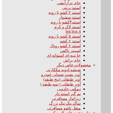
جای پد آرایشی
استند پریتی
استند ۲ کشو با رویه
استند سشوار
استند۴کشو با رویه
استند لاک و کرم
big box 4
استند ۵ کشو با رویه
استند ۶ کشو
استند ۶ کشو رویال
اسپینر باکس
جا پنبه ای استوانه ای
جای براش
محصولات خاص دیگر
شیشه ادویه مککارتی
آویز پشت صندلی خودرو
آویز طبقاتی (پنج طبقه)
آویز طبقاتی ( سه طبقه )
دمکنی جادویی
نم گیر استند دار
زیرانداز مسافرتی
ساک پیک نیک بزرگ
منقل تاشو مسافرتی
نظم دهنده های پلاستیکی