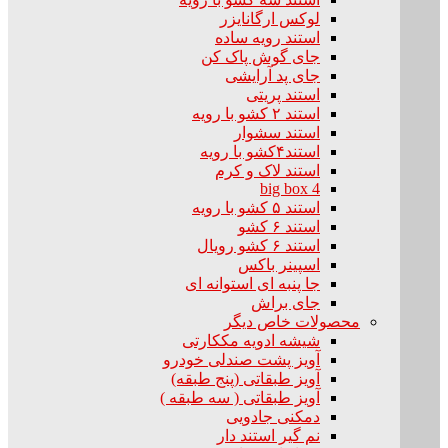
لوکس ارگانایزر
استند رویه ساده
جای گوش پاک کن
جای پد آرایشی
استند پریتی
استند ۲ کشو با رویه
استند سشوار
استند۴کشو با رویه
استند لاک و کرم
big box 4
استند ۵ کشو با رویه
استند ۶ کشو
استند ۶ کشو رویال
اسپینر باکس
جا پنبه ای استوانه ای
جای براش
محصولات خاص دیگر
شیشه ادویه مککارتی
آویز پشت صندلی خودرو
آویز طبقاتی (پنج طبقه)
آویز طبقاتی ( سه طبقه )
دمکنی جادویی
نم گیر استند دار