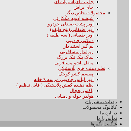
جا پنبه ای استوانه ای
جای براش
محصولات خاص دیگر
شیشه ادویه مککارتی
آویز پشت صندلی خودرو
آویز طبقاتی (پنج طبقه)
آویز طبقاتی ( سه طبقه )
دمکنی جادویی
نم گیر استند دار
زیرانداز مسافرتی
ساک پیک نیک بزرگ
منقل تاشو مسافرتی
نظم دهنده های پلاستیکی
مقسم کشو کوچک
آویز لباس جادویی مرسه ۹ خانه
نظم دهنده کفش پلاستیکی ( قابل تنظیم )
باکس یخچال
هولدر حوله و دمپایی
رضایت مشتریان
کاتالوگ محصولات
درباره ما
تماس با ما
شگفت‌انگیزها