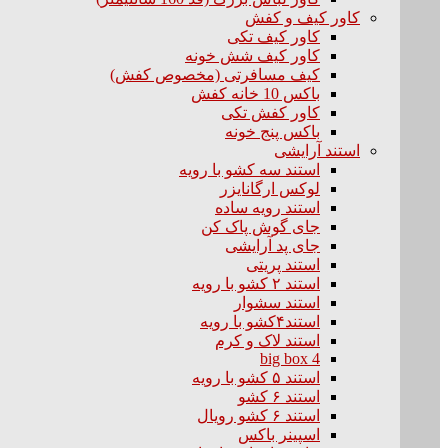
کاور کیف و کفش
کاور کیف تکی
کاور کیف شش خونه
کیف مسافرتی (مخصوص کفش)
باکس 10 خانه کفش
کاور کفش تکی
باکس پنج خونه
استند آرایشی
استند سه کشو با رویه
لوکس ارگانایزر
استند رویه ساده
جای گوش پاک کن
جای پد آرایشی
استند پریتی
استند ۲ کشو با رویه
استند سشوار
استند۴کشو با رویه
استند لاک و کرم
big box 4
استند ۵ کشو با رویه
استند ۶ کشو
استند ۶ کشو رویال
اسپینر باکس