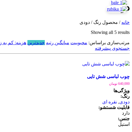
دودی
خانه
/ محصول رنگ / دودی
Sorted
Showing all 5 results
by
مرتب‌سازی براساس:
latest
محبوبیت
میانگین رتبه
جدیدترین
هزینه: کم به زی
جستجوی پیشرفته
چوب لباسی شش تایی
640,000
تومان
ویژگی‌ها
رنگ:
دودی
,
نقره ای
قابلیت شستشو:
دارد
جنس:
استیل