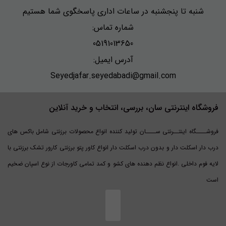
شنبه تا پنجشنبه در ساعات اداری پاسخگوی شما هستیم
شماره تماس:
05191013650
آدرس ایمیل:
Seyedjafar.seyedabadi@gmail.com
فروشگاه اینترنتی سان، بررسی، انتخاب و خرید آنلاین
فروشــــگاه اینتــرنتی ســــان تولید کننده انواع محصولات برزنتی شامل باکس های
درب دار اسکلت دار و بدون درب اسکلت دار انواع کاور پتو برزنتی کارور تشک برزنتی با
لایه فوم داخلی .انواع نظم دهنده های کشو و کمد تمامی کاورجات از نوع اسپان ضخیم
است