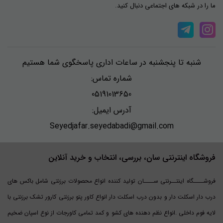
ما را در شبکه های اجتماعی دنبال کنید.
شنبه تا پنجشنبه در ساعات اداری پاسخگوی شما هستیم
شماره تماس:
05191013650
آدرس ایمیل:
Seyedjafar.seyedabadi@gmail.com
فروشگاه اینترنتی سان، بررسی، انتخاب و خرید آنلاین
فروشــــگاه اینتــرنتی ســــان تولید کننده انواع محصولات برزنتی شامل باکس های
درب دار اسکلت دار و بدون درب اسکلت دار انواع کاور پتو برزنتی کارور تشک برزنتی با
لایه فوم داخلی .انواع نظم دهنده های کشو و کمد تمامی کاورجات از نوع اسپان ضخیم